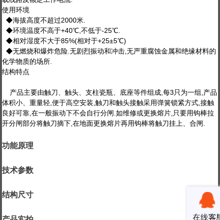
使用环境
◆海拔高度不超过2000米.
◆环境温度不高于+40℃,不低于-25℃.
◆相对湿度不大于85%(相对于+25±5℃)
◆无燃烧和爆炸危险.无剧烈振动和冲击,无严重腐蚀金属和绝缘材料的
化学物质的场所.
结构特点
产品主要由触刀、触头、支柱瓷瓶、底座等件组成,每3只为一组,产品
体积小、重量轻,便于高空安装,触刀和触头接触采用弹簧锁紧方式,接触
良好可靠,在一般振动下不会自行分闸.如维修或更换熔片,只要用钩棒拉
开分闸部分将触刀摘下,在地面更换熔片再用钩棒将触刀挂上、合闸.
功能原理
技术参数
结构尺寸
产品实拍