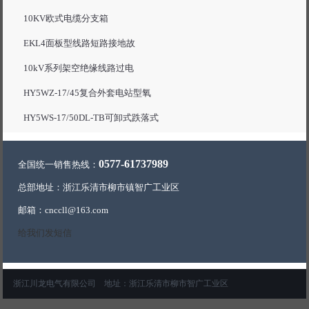
10KV欧式电缆分支箱
EKL4面板型线路短路接地故
10kV系列架空绝缘线路过电
HY5WZ-17/45复合外套电站型氧
HY5WS-17/50DL-TB可卸式跌落式
0577-61737989
全国统一销售热线：
总部地址：浙江乐清市柳市镇智广工业区
邮箱：cnccll@163.com
给我们发短信
浙江川龙电气有限公司 地址：浙江乐清市柳市智广工业区