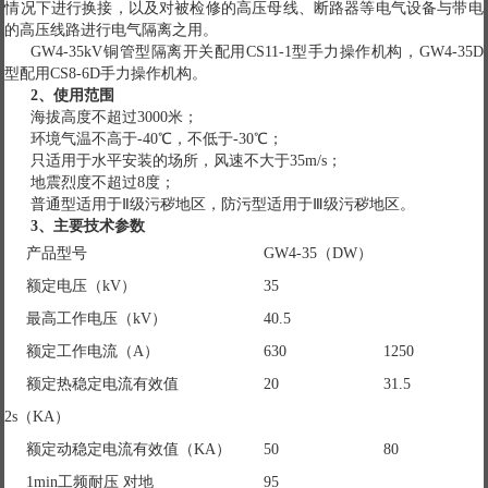
情况下进行换接，以及对被检修的高压母线、断路器等电气设备与带电
的高压线路进行电气隔离之用。
GW4-35kV铜管型隔离开关配用CS11-1型手力操作机构，GW4-35D
型配用CS8-6D手力操作机构。
2
、使用范围
海拔高度不超过3000米；
环境气温不高于-40℃，不低于-30℃；
只适用于水平安装的场所，风速不大于35m/s；
地震烈度不超过8度；
普通型适用于Ⅱ级污秽地区，防污型适用于Ⅲ级污秽地区。
3
、主要技术参数
产品型号
GW4-35（DW）
额定电压（kV）
35
最高工作电压（kV）
40.5
额定工作电流（A）
630
1250
额定热稳定电流有效值
20
31.5
2s（KA）
额定动稳定电流有效值（KA）
50
80
1min工频耐压 对地
95