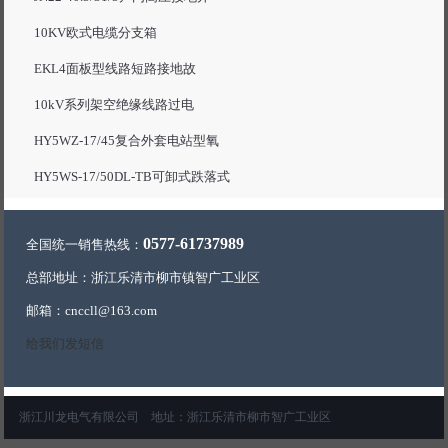
10KV欧式电缆分支箱
EKL4面板型线路短路接地故
10kV系列架空绝缘线路过电
HY5WZ-17/45复合外套电站型氧
HY5WS-17/50DL-TB可卸式跌落式
0577-61737989
全国统一销售热线：
总部地址：浙江乐清市柳市镇智广工业区
邮箱：cnccll@163.com
给我们发短信
浙江川龙电气有限公司 地址：浙江乐清市柳市智广工业区