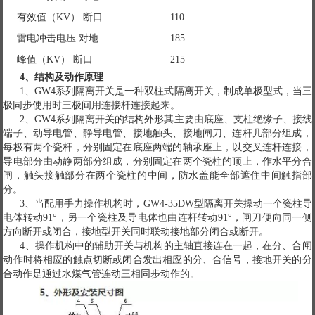
有效值（KV） 断口
110
雷电冲击电压 对地
185
峰值（KV） 断口
215
4
、结构及动作原理
1、GW4系列隔离开关是一种双柱式隔离开关，制成单极型式，当三
极同步使用时三极间用连接杆连接起来。
2、GW4系列隔离开关的结构外形其主要由底座、支柱绝缘子、接线
端子、动导电管、静导电管、接地触头、接地闸刀、连杆几部分组成，
每极有两个瓷杆，分别固定在底座两端的轴承座上，以交叉连杆连接，
导电部分由动静两部分组成，分别固定在两个瓷柱的顶上，作水平分合
闸，触头接触部分在两个瓷柱的中间，防水盖能全部遮住中间触指部
分。
3、当配用手力操作机构时，GW4-35DW型隔离开关操动一个瓷柱导
电体转动91°，另一个瓷柱及导电体也由连杆转动91°，闸刀便向同一侧
方向断开或闭合，接地型开关同时联动接地部分闭合或断开。
4、操作机构中的辅助开关与机构的主轴直接连在一起，在分、合闸
动作时将相应的触点切断或闭合发出相应的分、合信号，接地开关的分
合动作是通过水煤气管连动三相同步动作的。